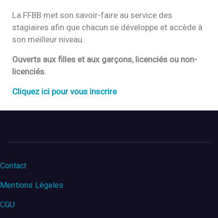
La FFBB met son
savoir-faire
au service des
stagiaires afin que chacun se développe et accède à
son
meilleur niveau
.
Ouverts aux filles et aux garçons, licenciés ou non-
licenciés.
Cliquez ici pour vous inscrire
Menu Pied de page
Contact
Mentions Légales
CGU