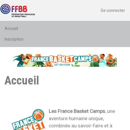
Aller
Menu du 
Se connecter
au
contenu
principal
Navigation principale
Accueil
Inscription
Accueil
Les France Basket Camps
, une
aventure humaine unique
,
combinée au
savoir-faire
et à